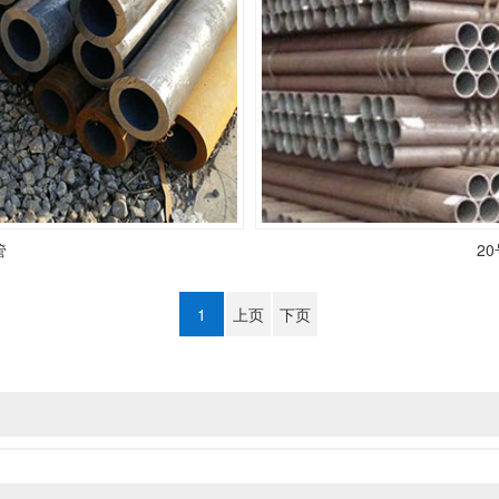
管
2
1
上页
下页