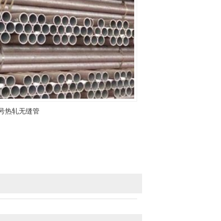
0号热轧无缝管