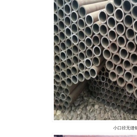
小口径无缝