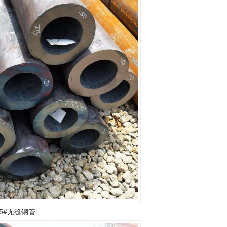
45#无缝钢管