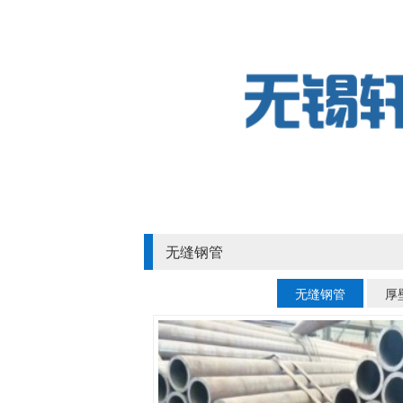
无缝钢管
无缝钢管
厚