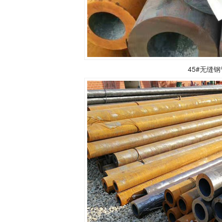
45#无缝钢