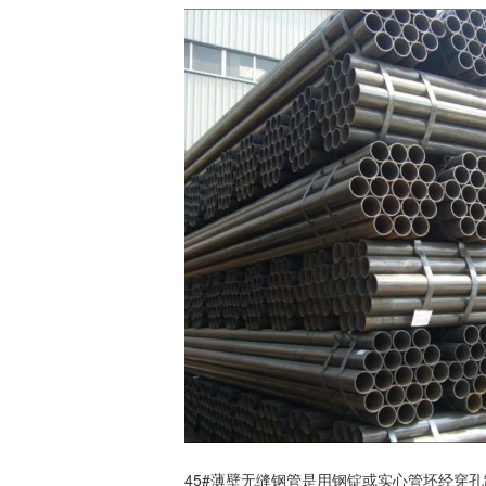
45#薄壁
无缝钢管
是用钢锭或实心管坯经穿孔