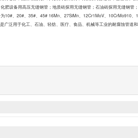
；化肥设备用高压
无缝钢管
；地质砖探用
无缝钢管
；石油砖探用
无缝钢管
、20#、35#、45# 16Mn、27SiMn、12Cr1MoV、10CrMo910、1
-1994）是广泛用于化工、石油、轻纺、医疗、食品、机械等工业的耐腐蚀管