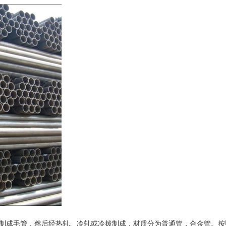
制成毛管，然后经热轧、冷轧或冷拨制成，材质分为普通管，合金管。按