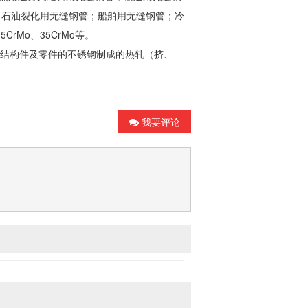
；石油裂化用
无缝钢管
；船舶用
无缝钢管
；冷
5CrMo、35CrMo等。
道和结构件及零件的不锈钢制成的热轧（挤、
我要评论