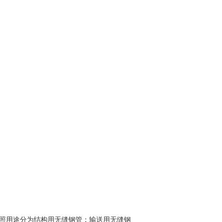
照用途分为结构用
无缝钢管
；输送用
无缝钢