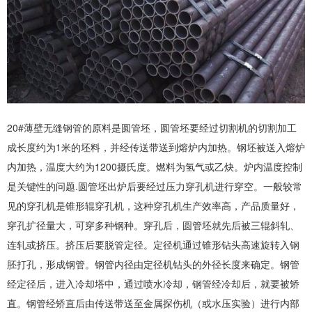
20#薄壁
无缝钢管
的原料是圆管坯，圆管坯要经过切割机的切割加工
成长度约为1米的坯料，并经传送带送到熔炉内加热。钢坯被送入熔炉
内加热，温度大约为1200摄氏度。燃料为氢气或乙炔。炉内温度控制
是关键性的问题.圆管坯出炉后要经过压力穿孔机进行穿空。一般较常
见的穿孔机是锥形辊穿孔机，这种穿孔机生产效率高，产品质量好，
穿孔扩径量大，可穿多种钢种。穿孔后，圆管坯就先后被三辊斜轧、
连轧或挤压。挤压后要脱管定径。定径机通过锥形钻头高速旋转入钢
胚打孔，形成钢管。钢管内径由定径机钻头的外径长度来确定。钢管
经定径后，进入冷却塔中，通过喷水冷却，钢管经冷却后，就要被矫
直。钢管经矫直后由传送带送至金属探伤机（或水压实验）进行内部